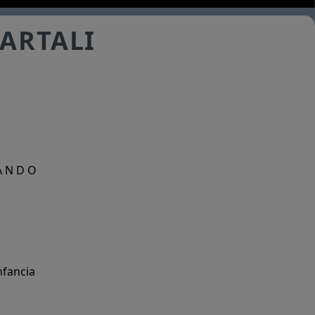
BARTALI
A N D O
nfancia