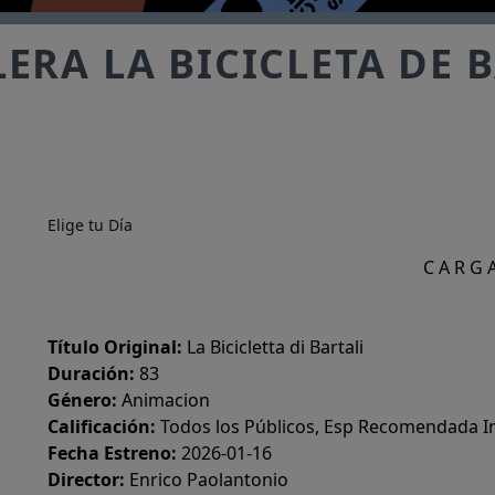
ERA LA BICICLETA DE 
Elige tu Día
C A R G 
Título Original:
La Bicicletta di Bartali
Duración:
83
Género:
Animacion
Calificación:
Todos los Públicos, Esp Recomendada I
Fecha Estreno:
2026-01-16
Director:
Enrico Paolantonio