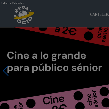
Saltar a Peliculas
entradas cine Bormujos pelicula palomitas ocio salir
Workflow
CARTELER